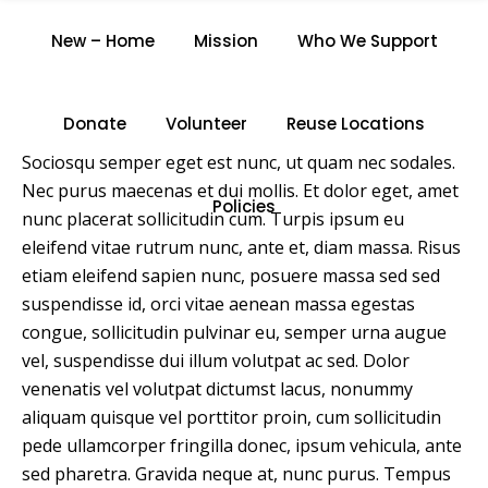
SLIDER POST
New – Home
Mission
Who We Support
Home
/
Slider Post
Donate
Volunteer
Reuse Locations
Sociosqu semper eget est nunc, ut quam nec sodales.
Nec purus maecenas et dui mollis. Et dolor eget, amet
Policies
nunc placerat sollicitudin cum. Turpis ipsum eu
eleifend vitae rutrum nunc, ante et, diam massa. Risus
etiam eleifend sapien nunc, posuere massa sed sed
suspendisse id, orci vitae aenean massa egestas
congue, sollicitudin pulvinar eu, semper urna augue
vel, suspendisse dui illum volutpat ac sed. Dolor
venenatis vel volutpat dictumst lacus, nonummy
aliquam quisque vel porttitor proin, cum sollicitudin
pede ullamcorper fringilla donec, ipsum vehicula, ante
sed pharetra. Gravida neque at, nunc purus. Tempus